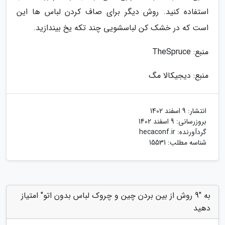
استفاده کنید. روش دیگر برای صاف کردن لباس ها این
است که در خشک کن لباسشویی چند تکه یخ بیندازید.
منبع: TheSpruce
منبع: دیجیکالا مگ
انتشار:
9 اسفند 1402
بروزرسانی:
9 اسفند 1402
گردآورنده:
hecaconf.ir
شناسه مطلب: 15531
به "9 روش از بین بردن چین و چروک لباس بدون اتو" امتیاز
دهید