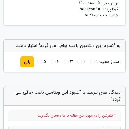
بروزرسانی:
5 اسفند 1402
گردآورنده:
hecaconf.ir
شناسه مطلب: 15370
به "کمبود این ویتامین باعث چاقی می گردد" امتیاز دهید
امتیاز دهید:
1
2
3
4
5
رای
دیدگاه های مرتبط با "کمبود این ویتامین باعث چاقی می
گردد"
* نظرتان را در مورد این مقاله با ما درمیان بگذارید