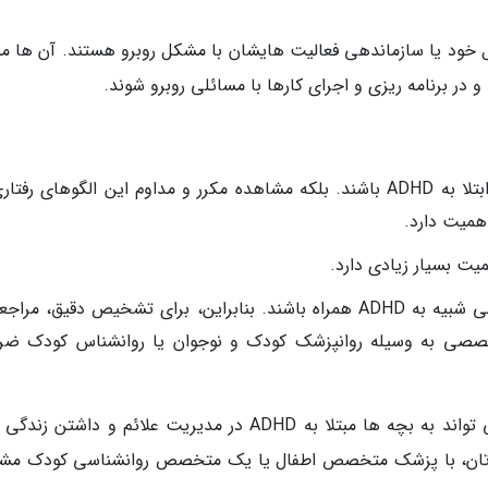
مرتب کردن وسایل خود یا سازماندهی فعالیت هایشان با مشکل روبرو هستند. آن ها 
ر برنامه ریزی و اجرای کارها با مسائلی روبرو شوند.
این نشانه ها به تنهایی نمی توانند علتی بر ابتلا به ADHD باشند. بلکه مشاهده مکرر و مداوم این الگوهای رف
همیت دارد.
ت بسیار زیادی دارد.
سایر اختلالات رشدی نیز ممکن است با علائمی شبیه به ADHD همراه باشند. بنابراین، برای تشخیص دقیق، م
خصصی به وسیله روانپزشک کودک و نوجوان یا روانشناس کودک ضر
تشخیص زودهنگام و مداخلات درمانی مناسب می تواند به بچه ها مبتلا به ADHD در مدیریت علائم و داشتن 
ندتان، با پزشک متخصص اطفال یا یک متخصص روانشناسی کودک مش