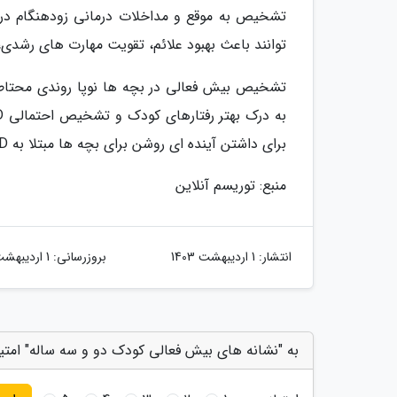
توانند باعث بهبود علائم، تقویت مهارت های رشدی،
تشخیص بیش فعالی در بچه ها نوپا روندی محتاط
برای داشتن آینده ای روشن برای بچه ها مبتلا به ADHD است.
منبع: توریسم آنلاین
انتشار:
1 اردیبهشت 1403
بروزرسانی:
1 اردیبهشت 1403
به "نشانه های بیش فعالی کودک دو و سه ساله" امتیا