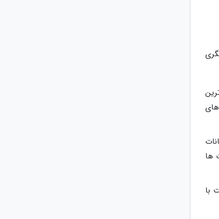
نی دیگری
م ترین
های
انات
 ها
 با