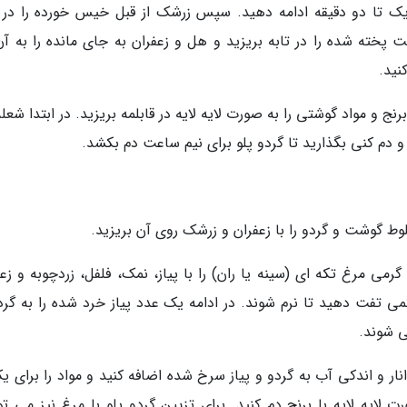
 یک تا دو دقیقه ادامه دهید. سپس زرشک از قبل خیس خورده را در ت
ت پخته شده را در تابه بریزید و هل و زعفران به جای مانده را به آن
نید.
ج و مواد گوشتی را به صورت لایه لایه در قابلمه بریزید. در ابتدا شعله
د و دم کنی بگذارید تا گردو پلو برای نیم ساعت دم بکشد.
لوط گوشت و گردو را با زعفران و زرشک روی آن بریزید.
رای تهیه گردو پلو با مرغ، در ابتدا یک قطعه 250 گرمی مرغ تکه ای (سینه یا ران) را با پیاز، نمک، فلفل، زردچوبه و 
می تفت دهید تا نرم شوند. در ادامه یک عدد پیاز خرد شده را به گرد
ی شوند.
ر و اندکی آب به گردو و پیاز سرخ شده اضافه کنید و مواد را برای یک
لایه لایه با برنج دم کنید. برای تزیین گردو پلو با مرغ نیز می توا