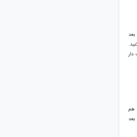
 بعد
نید.
دار
 هم
بعد