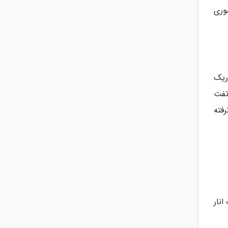
وری
ریک
تفت
فته
انار