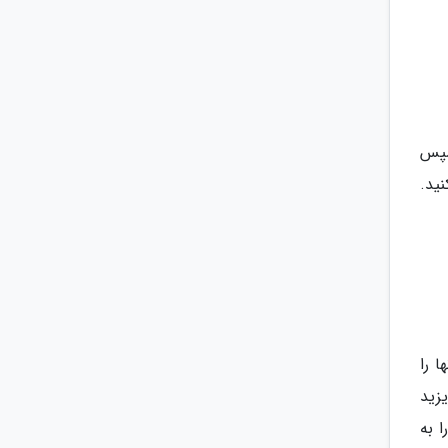
سپس
ید.
ا را
زید
ا به