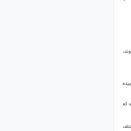
ند،
یده
 که
تلف