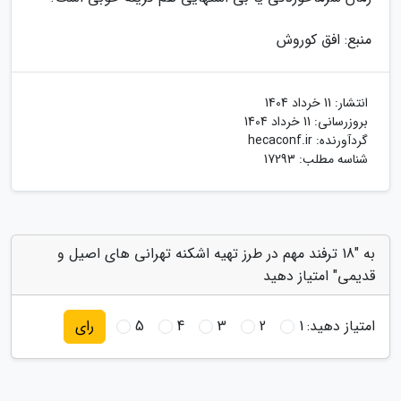
منبع: افق کوروش
انتشار:
11 خرداد 1404
بروزرسانی:
11 خرداد 1404
گردآورنده:
hecaconf.ir
شناسه مطلب: 17293
به "18 ترفند مهم در طرز تهیه اشکنه تهرانی های اصیل و
قدیمی" امتیاز دهید
امتیاز دهید:
1
2
3
4
5
رای