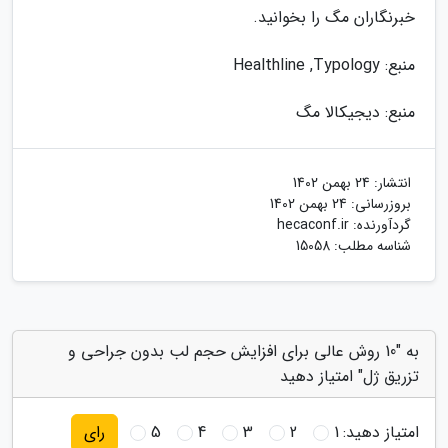
خبرنگاران مگ را بخوانید.
منبع: Healthline ,Typology
منبع: دیجیکالا مگ
انتشار:
24 بهمن 1402
بروزرسانی:
24 بهمن 1402
گردآورنده:
hecaconf.ir
شناسه مطلب: 15058
به "10 روش عالی برای افزایش حجم لب بدون جراحی و
تزریق ژل" امتیاز دهید
امتیاز دهید:
1
2
3
4
5
رای