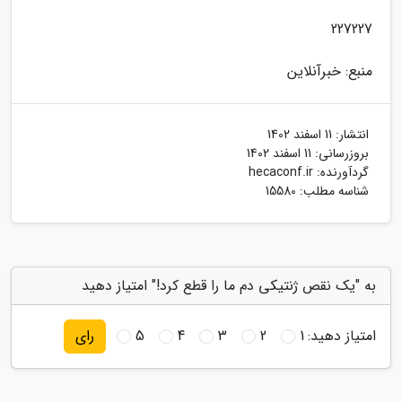
227227
منبع: خبرآنلاین
انتشار:
11 اسفند 1402
بروزرسانی:
11 اسفند 1402
گردآورنده:
hecaconf.ir
شناسه مطلب: 15580
به "یک نقص ژنتیکی دم ما را قطع کرد!" امتیاز دهید
امتیاز دهید:
1
2
3
4
5
رای