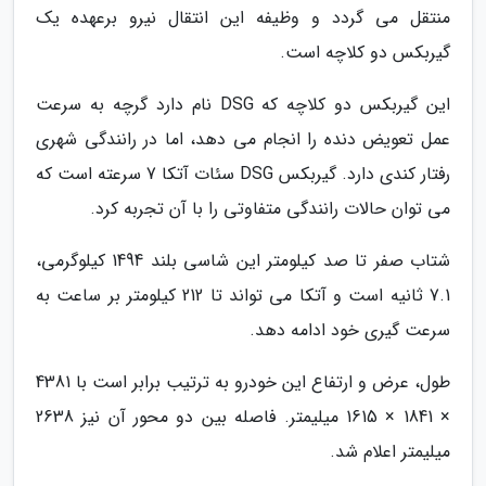
منتقل می گردد و وظیفه این انتقال نیرو برعهده یک
گیربکس دو کلاچه است.
این گیربکس دو کلاچه که DSG نام دارد گرچه به سرعت
عمل تعویض دنده را انجام می دهد، اما در رانندگی شهری
رفتار کندی دارد. گیربکس DSG سئات آتکا 7 سرعته است که
می توان حالات رانندگی متفاوتی را با آن تجربه کرد.
شتاب صفر تا صد کیلومتر این شاسی بلند 1494 کیلوگرمی،
7.1 ثانیه است و آتکا می تواند تا 212 کیلومتر بر ساعت به
سرعت گیری خود ادامه دهد.
طول، عرض و ارتفاع این خودرو به ترتیب برابر است با 4381
× 1841 × 1615 میلیمتر. فاصله بین دو محور آن نیز 2638
میلیمتر اعلام شد.