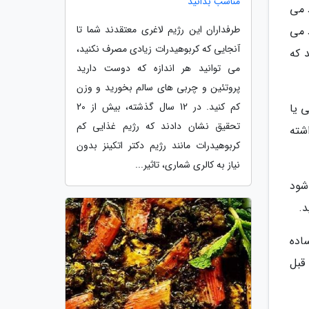
مناسب بدانید
 می
طرفداران این رژیم لاغری معتقدند شما تا
د می
آنجایی که کربوهیدرات زیادی مصرف نکنید،
 که
می توانید هر اندازه که دوست دارید
پروتئین و چربی های سالم بخورید و وزن
کم کنید. در 12 سال گذشته، بیش از 20
 یا
تحقیق نشان دادند که رژیم غذایی کم
شته
کربوهیدرات مانند رژیم دکتر اتکینز بدون
نیاز به کالری شماری، تاثیر...
شود
د.
اده
قبل