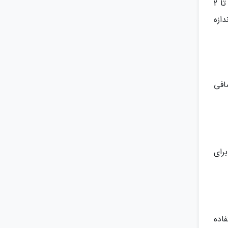
اضافه کردن اندازه کمی سرکه به شربت ترش شده می تواند تعادل طعمی را به آن برگرداند. به ازای هر لیتر شربت، یک تا 2
ازه
افی
رای
اده