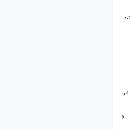
ند.
این
سرو