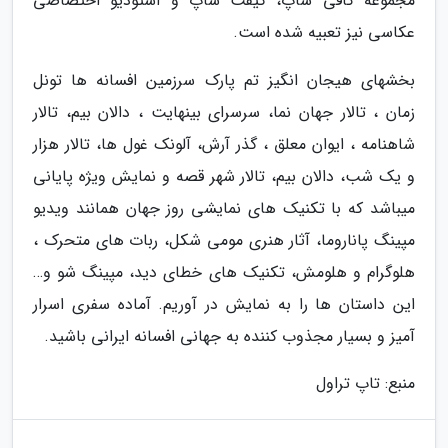
مجموعه کافی شاپ، گیفت شاپ و استودیو اختصاصی
عکاسی نیز تعبیه شده است.
بخشهای هیجان انگیز تم پارک سرزمین افسانه ها تونل
زمان ، تالار جهان نما، سرسرای بینهایت ، دالان بیم، تالار
شاهنامه ، ایوان معلق ، گذر آرش، آلونک غول ها، تالار هزار
و یک شب، دالان بیم، تالار شهر قصه و نمایش ویژه پایانی
میباشد که با تکنیک های نمایشی روز جهان همانند ویدیو
مپینگ پاناروما، آثار هنری مومی شکل، ربات های متحرک ،
هلوگرام و هلومش، تکنیک های خطای دید، مپینگ شو و…
این داستان ها را به نمایش در آوریم. آماده سفری اسرار
آمیز و بسیار مجذوب کننده به جهانی افسانه ایرانی باشید.
منبع: تاپ تراول