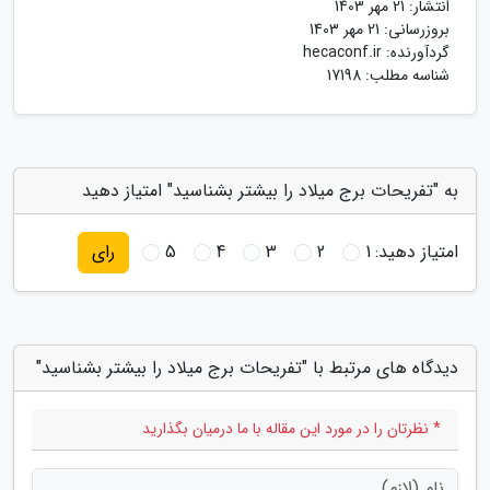
انتشار:
21 مهر 1403
بروزرسانی:
21 مهر 1403
گردآورنده:
hecaconf.ir
شناسه مطلب: 17198
به "تفریحات برج میلاد را بیشتر بشناسید" امتیاز دهید
امتیاز دهید:
1
2
3
4
5
رای
دیدگاه های مرتبط با "تفریحات برج میلاد را بیشتر بشناسید"
* نظرتان را در مورد این مقاله با ما درمیان بگذارید