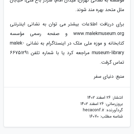
مؤسسه به نشانی تهران، میدان امام، سردر باغ ملی، خیابان
ملل متحد بهره مند شوند.
برای دریافت اطلاعات بیشتر می توان به نشانی اینترنتی
www.malekmuseum.org و صفحه رسمی مؤسسه
کتابخانه و موزه ملی ملک در اینستاگرام به نشانی malek-
museum-library مراجعه کرد یا با شماره تلفن 66751291
تماس گرفت.
منبع: دنیای سفر
انتشار:
26 اسفند 1402
بروزرسانی:
26 اسفند 1402
گردآورنده:
hecaconf.ir
شناسه مطلب: 16070