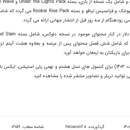
قیمت 99.99 دلار برای تمامی پلتفرم ها موجود بوده و شامل یک نسخه از باز
Pack با لباس های نو برای کارلوس آلکاراز، ایگا شفیونتک و فرانسیس تیافو و بسته okie Rise Pack
زودهنگام از سه روز قبل از انتشار جهانی ارائه می گردد.
در نهایت نسخه گرند اسلم بازی با قیمت 119.99 دلار در کنار محتوای موجود 
Ch و All Access Pass می گردد که شامل شش فصل محتوای پس از عرضه و بعلاوه هشت آیتم ت
ای بازیکنان به ارمغان خواهد آورد.
بازی TopSpin 2K25 در 26 آوریل 2024 (7 اردیبهشت 1403) برای کنسول های نسل هشتم و نهمی پلی استیشن، ایک
وانید تریلر و تصاویر منتشر شده را مشاهده کنید.
گردآورنده:
hecaconf.ir
شناسه مطلب: 16159