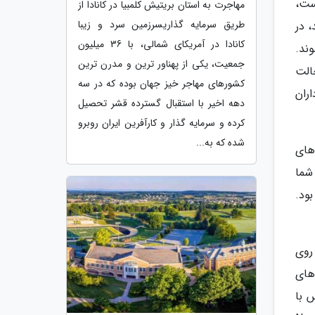
H در دست ساخت است،
مهاجرت به استان بریتیش کلمبیا در کانادا از
طریق سرمایه گذاریسرزمین سرد و زیبا
 در
کانادا در آمریکای شمالی، با 36 میلیون
ند.
جمعیت، یکی از پهناور ترین و مدرن ترین
، حالت
کشورهای مهاجر خیز جهان بوده که در سه
ا قرار است هواداران
دهه اخیر با استقبال گسترده قشر تحصیل
کرده و سرمایه گذار و کارآفرین ایران روبرو
شده که به...
م های
شما
ود.
هشتم و رایانه های شخصی و با قیمت 69.99 دلار روی
69 دلار روی کنسول های
 با