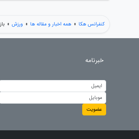
کنفرانس هکا
»
همه اخبار و مقاله ها
»
ورزش
»
بازی TopSpin 2K25 اردیبهشت ماه 
خبرنامه
عضویت