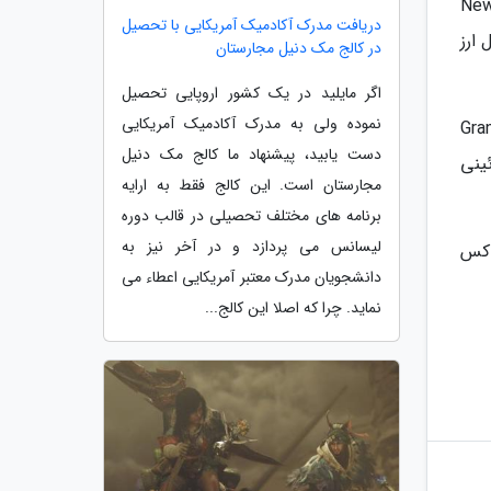
ی، بسته Under the Lights Pack و New Wave
دریافت مدرک آکادمیک آمریکایی با تحصیل
Ro می گردد که شامل ارز
در کالج مک دنیل مجارستان
اگر مایلید در یک کشور اروپایی تحصیل
نموده ولی به مدرک آکادمیک آمریکایی
در نسخه دلوکس، شامل بسته Grand Slam
دست یابید، پیشنهاد ما کالج مک دنیل
زئینی
مجارستان است. این کالج فقط به ارایه
برنامه های مختلف تحصیلی در قالب دوره
لیسانس می پردازد و در آخر نیز به
س باکس
دانشجویان مدرک معتبر آمریکایی اعطاء می
نماید. چرا که اصلا این کالج...