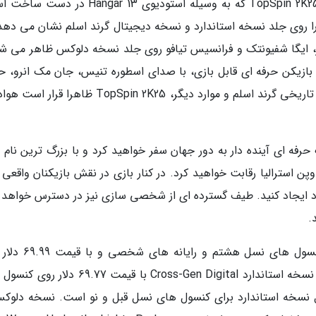
به عنوان احیای سری محبوب شبیه سازی تنیس، TopSpin 2K25 که به وسیله استودیوی angar 13
 را روی جلد نسخه استاندارد و نسخه دیجیتال گرند اسلم نشان می دهد،
از، ایگا شفیونتک و فرانسیس تیافو روی جلد نسخه دلوکس ظاهر می شو
ا مرکز آموزشی TopSpin Academy با بیش از 24 بازیکن حرفه ای قابل بازی، با صدای اسطوره تنیس، جان مک انرو
های رقابتی تک نفره و چند نفره، هر چهار تورنمنت تاریخی گرند اسلم و موارد دیگر، TopSpin 2K25 ظاهر
 در حالت Career به عنوان یک حرفه ای آینده دار به دور جهان سفر خواهید کرد و با بزرگ ترین نا
ن استرالیا رقابت خواهید کرد. در کنار بازی در نقش بازیکنان واقعی 
د ایجاد کنید. طیف گسترده ای از شخصی سازی نیز در دسترس خواهد ب
.
نسخه استاندارد بازی با قیمت 59.99 دلار روی کنسول های نسل 
کنسول های نسل نو در دسترس قرار خواهد گرفت. نسخه استاندارد Cross-Gen Digital با قیمت .77
سخه استاندارد برای کنسول های نسل قبل و نو است. نسخه دلوکس