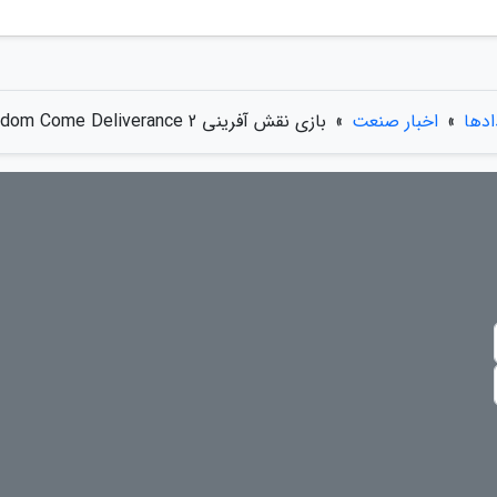
ادها
»
اخبار صنعت
»
بازی نقش آفرینی Kingdom Come Deliverance 2 معرفی شد؛ تریلر آن را ببینید