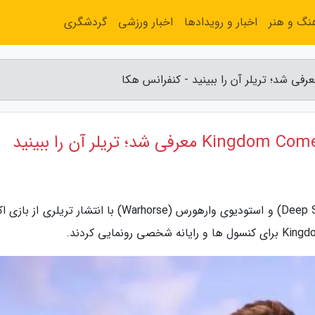
نگ و هنر
اخبار و رویدادها
اخبار ورزشی
گردشگری
به گزارش کنفرانس هکا، کمپانی دیپ سیلور (Deep Silver) و استودیوی وارهورس (Warhorse) با انتشار تریل