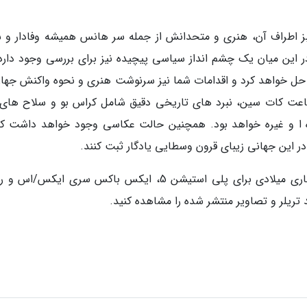
ز اطراف آن، هنری و متحدانش از جمله سر هانس همیشه وفادار و ش
ر این میان یک چشم انداز سیاسی پیچیده نیز برای بررسی وجود دارد.
 حل خواهد کرد و اقدامات شما نیز سرنوشت هنری و نحوه واکنش جهان
ا شکل می دهد. این بازی شامل بیش از 5 ساعت کات سین، نبرد های تاریخی دقیق شامل کراس بو و سلاح ها
ده ا و غیره خواهد بود. همچنین حالت عکاسی وجود خواهد داشت که
ر این جهانی زیبای قرون وسطایی یادگار ثبت کنند.
بازی Kingdom Come: Deliverance II در سال جاری میلادی برای پلی استیشن 5، ایکس باکس سری ایکس/ا
ریلر و تصاویر منتشر شده را مشاهده کنید.