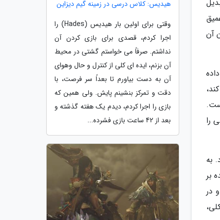
بدیل
هیدیس: کلاس درسی در زمینه گیم دیزاین
میق
وقتی برای اولین بار هیدیس (Hades) را
 آن
اجرا کردم، قصدی برای بازی کردن آن
نداشتم. صرفاً می خواستم گشتی در محیط
آن بزنم، ایده ای کلی از کنترل و حال وهوای
اده
آن به دست بیاورم تا بعداً سر فرصت، با
ند،
دقت و تمرکز بنشینم پایش. ولی همین که
ست.
بازی را اجرا کردم، دیدم یک هفته گذشته و
 حماسی را
بعد از 42 ساعت بازی فشرده...
د. به
 بر
 در
لی،