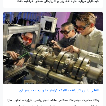
خبرنگاران درباره نحوه اخذ ویزای آذربایجان ،سخن خواهیم گفت.
آشنایی با بازار کار رشته مکانیک، گرایش ها و لیست دروس آن
رشته مکانیک موضوعات مختلفی مانند علوم ریاضی، فیزیک، تحلیل سازه