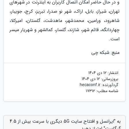
و در حال حاضر امکان اتصال کاربران به اینترنت در شهرهای
تهران، شیراز، بابل، اراک، شهر نو صدرا، تبریز، کرج، جویبار،
شاهرود، ورامین، محمدشهر، ماهدشت، گلستان، امیرکلا،
چهاردانگه، قائم شهر، شازند، گلسار، کمالشهر و شهریار میسر
است.
منبع: شبکه چی
انتشار:
12 دی 1404
بروزرسانی:
12 دی 1404
گردآورنده:
hecaconf.ir
شناسه مطلب: 17312
به "ایرانسل و افتتاح سایت 5G دیگری با سرعت بیش از 4.5
گیگابیت" امتیاز دهید