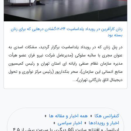
زنان کارآفرین در رویداد یلداسامیت 2024؛گشادن درهایی که برای زنان
بسته بود
در پنل زنان که در رویداد یلداسامیت برگزار گردید، مشکات اسدی به
عنوان مجری با سائبه سلوکی (مدیرعامل شرکت نیرو فراز، عضو هیأت
مدیره سازمان نظام صنفی رایانه ای استان تهران و رئیس کمیسیون
منابع انسانی این سازمان)، سحر بنکدارپور (رئیس مرکز نوآوری و تحول
دیجیتال اتاق بازرگانی تهران)،...
کنفرانس هکا
»
همه اخبار و مقاله ها
»
اخبار و رویدادها
»
اخبار سیاسی
»
ایرانسل و افتتاح سایت 5G دیگری با سرعت بیش از 4.5