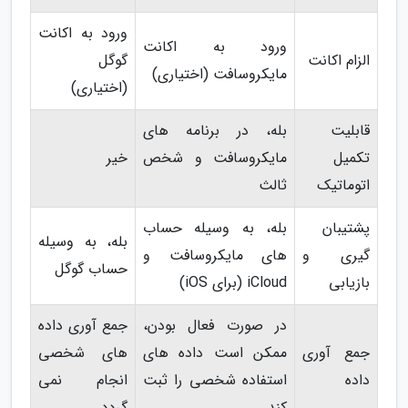
ورود به اکانت
ورود به اکانت
الزام اکانت
گوگل
مایکروسافت (اختیاری)
(اختیاری)
قابلیت
بله، در برنامه های
تکمیل
مایکروسافت و شخص
خیر
اتوماتیک
ثالث
پشتیبان
بله، به وسیله حساب
بله، به وسیله
گیری و
های مایکروسافت و
حساب گوگل
بازیابی
iCloud (برای iOS)
در صورت فعال بودن،
جمع آوری داده
جمع آوری
ممکن است داده های
های شخصی
داده
استفاده شخصی را ثبت
انجام نمی
کند
گردد