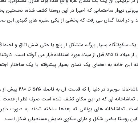
ی در نزدیکی آن یک یک معدن نقره واقع شده بود، منازل مسکونی، کس
ه بیرونی دیوار ساختمانی که اخیرا در این روستا کشف شده، نخستین ب
و در ابتدا گمان می رفت که بخشی از یکی مقبره های گنبدی این مح
 یک سکونتگاه بسیار بزرگ، متشکل از پنج یا حتی شش اتاق و احتمالاً
حیاط سنگفرش شده بوده که بین سال های 950 قبل از میلاد تا 825 قبل از میلاد مورد استفاده قرار می گرفته است. ک
این خانه به اعضای یک تمدن بسیار پیشرفته یا یک ساختار اجتم
باستان شناسان پیش از این بقایای قدیمی ترین تماشاخانه موجود در دنیا را که قدمت 
. تماشاخانه ای که در این مکان کشف شده است صرف نظر از قدمت زی
ست. تماشاخانه های یونانی که بعدها ساخته شدند به صورت دایره
 این روستا بیضی شکل و دارای سکوی نمایش مستطیلی شکل است.