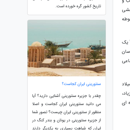
ب و
تاریخ کشور گره خورده است.
خشی
وطه
 یک
ارشناسان
اعی
آن به فاصله 525 تا 480 پیش از میلاد
سنتورینی ایران کجاست؟
اد،
چقدر با جزیره سنتورینی آشنایی دارید؟ آیا
 ای
می دانید سنتورینی ایران کجاست و اصلا
منظور از سنتورینی ایران چیست؟ تصور شما
از جزیره سنتورینی در یونان و بندر کنگ در
ایران که شباهت بسیاری به یکدیگر دارند