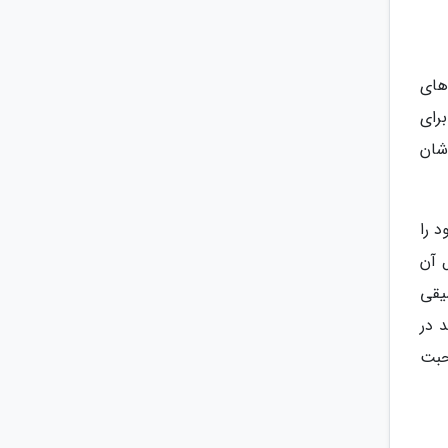
های
رای
شان
 را
 آن
یقی
 در
حبت