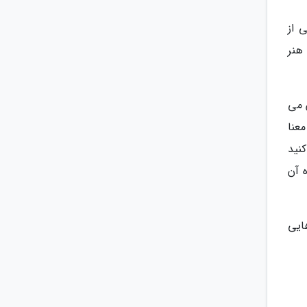
 از
هنر
 می
عنا
نید
 آن
ایی