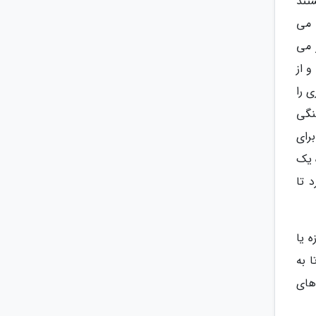
تند
 می
 می
 از
 را
نگی
رای
ه یک
 تا
 یا
 به
 های