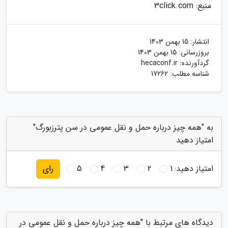
منبع: 3click.com
انتشار:
15 بهمن 1403
بروزرسانی:
15 بهمن 1403
گردآورنده:
hecaconf.ir
شناسه مطلب: 17262
به "همه چیز درباره حمل و نقل عمومی در سن پترزبورگ"
امتیاز دهید
امتیاز دهید:
1
2
3
4
5
رای
دیدگاه های مرتبط با "همه چیز درباره حمل و نقل عمومی در