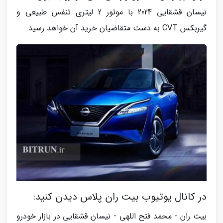
نیسان قشقایی 2024 با موتور 2 لیتری تنفس طبیعی و
گیربکس CVT به دست متقاضیان خرید آن خواهد رسید.
در کانال یوتیوب بیت ران پلاس دیدن کنید:
بیت ران - محمد فتح اللهی - نیسان قشقایی در بازار خودرو