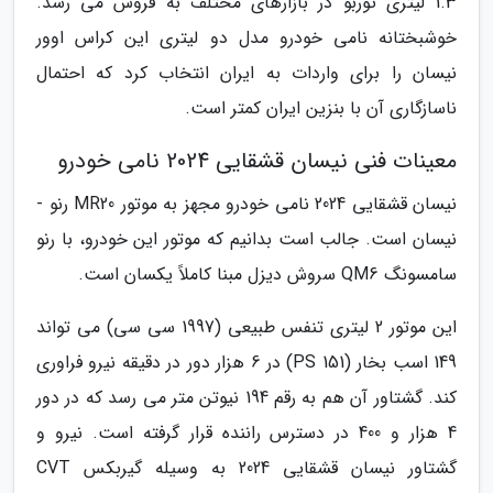
1.3 لیتری توربو در بازارهای مختلف به فروش می رسد.
خوشبختانه نامی خودرو مدل دو لیتری این کراس اوور
نیسان را برای واردات به ایران انتخاب کرد که احتمال
ناسازگاری آن با بنزین ایران کمتر است.
معینات فنی نیسان قشقایی 2024 نامی خودرو
نیسان قشقایی 2024 نامی خودرو مجهز به موتور MR20 رنو -
نیسان است. جالب است بدانیم که موتور این خودرو، با رنو
سامسونگ QM6 سروش دیزل مبنا کاملاً یکسان است.
این موتور 2 لیتری تنفس طبیعی (1997 سی سی) می تواند
149 اسب بخار (PS 151) در 6 هزار دور در دقیقه نیرو فراوری
کند. گشتاور آن هم به رقم 194 نیوتن متر می رسد که در دور
4 هزار و 400 در دسترس راننده قرار گرفته است. نیرو و
گشتاور نیسان قشقایی 2024 به وسیله گیربکس CVT