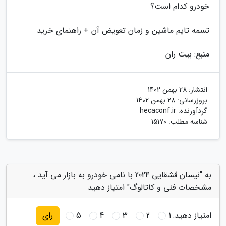
خودرو کدام است؟
تسمه تایم ماشین و زمان تعویض آن + راهنمای خرید
منبع: بیت ران
انتشار:
28 بهمن 1402
بروزرسانی:
28 بهمن 1402
گردآورنده:
hecaconf.ir
شناسه مطلب: 15170
به "نیسان قشقایی 2024 با نامی خودرو به بازار می آید ،
مشخصات فنی و کاتالوگ" امتیاز دهید
امتیاز دهید:
1
2
3
4
5
رای