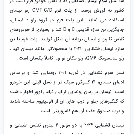
اما نسل سوم نیسان قشقایی که با نامی خودرو قرار است در
کشور به فروش برسد، از پلت فرم CMF-C/D رنو نیسان
استفاده می نماید. این پلت فرم در گروه رنو - نیسان،
جایگزین بن سازه قدیمی C و D شد و بسیاری از خودروهای
کلاس C رنو و نیسان برپایه آن شکل گرفتند. پلت فرم یا بن
سازه نیسان قشقایی 2024 با محصولاتی مانند نیسان تیدا،
رنو سامسونگ QM6، رنو مگان نو و… کاملاً یکسان است.
نسل سوم قشقایی در فوریه 2021 رونمایی شد و براساس
ادعای نیسان، 21 کیلوگرم سبک تر از نسل قبلی این خودرو
است. نیسان در زمان رونمایی از این کراس اوور اظهار داشت
که گلگیرهای جلو و درب های آن از آلومینیوم ساخته شدند
و درب صندوق عقب آن هم کامپوزیتی است.
نیسان قشقایی 2024 با دو موتور 2 لیتری تنفس طبیعی و