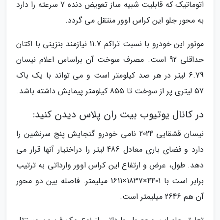
اتوماتیک که قابلیت شبیه ساز تعویض دنده 7 سرعته را دارد
به محور جلو این کراس اوور منتقل می گردد.
موتور این خودرو با نسبت تراکم 11.7 نیازمند بنزینی با اکتان
حداقلی 92 است. مصرف سوخت آن براساس اعلام نیسان
6.79 لیتر در هر صد کیلومتر است و می تواند با یک باک
57 لیتری پر از سوخت تا 855 کیلومتر پیمایش داشته باشد.
در کانال یوتیوب بیت ران پلاس دیدن کنید:
نیسان قشقایی 2024 نامی خودرو گنجایش پنج سرنشین را
دارد و فضای باری معادل 486 لیتر را دراختیار آنها قرار می
دهد. طول، عرض و ارتفاع این کراس اوور وارداتی به ترتیب
برابر است با 4401×1837×1611 میلیمتر. فاصله بین دو محور
آن هم 2646 میلیمتر است.