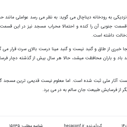
زدیکی به رودخانه دیناچال می گوید: به نظر می رسد عواملی مانند حف
قسمت جنوبی آن را کنده و احتمالا محراب مسجد نیز در این قسمت ق
 دخالت داشته است.
خبری از طاق و گنبد نیست و گنبد مینا درست بالای سرت قرار می گی
سقف کاذب از گزند باد و باران محافظت میشد، حالا هر سال بیش از گذشته دچار فر
ت مهر سال 1379 و به شماره 2796 در لیست آثار ملی ثبت شده است. اما معلوم نیست قدیمی ترین مسجد 
ر از فرسایش طبیعت جان سالم به در می برد.
گردآورنده:
hecaconf.ir
شناسه مطلب: 15735