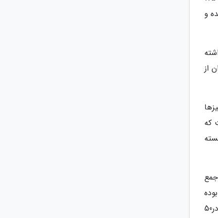
ه و
اشته
 از
ع طاق دهلیزها
ت که
کسته
م جمع
وده
است اما برخلاف بام های سفال پوش امروزی گیلان، سفال آنها با ملاط بر روی طاق چسبانده شده و میزان آنها به 36 در50