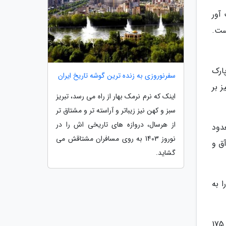
آور
ست.
ارک
سفرنوروزی به زنده ترین گوشه تاریخ ایران
 بر
اینک که نرم نرمک بهار از راه می رسد، تبریز
سبز و کهن نیز زیباتر و آراسته تر و مشتاق تر
از هرسال، دروازه های تاریخی اش را در
دود
نوروز 1403 به روی مسافران مشتاقش می
ق و
گشاید.
 به
میرصالحی بعلاوه پیرامون نگاهی به شرایط اسپی مزگت گیلان می گوید: مصالح اصلی بنای مسجد از آجر و قطر دیوارها 175