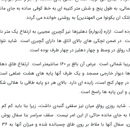
شمالی، به طول پنج و شش متر کتیبه ای به خط کوفی ساده به جای ماند
ده است. ازاره (دیواره) دهلیزها نیز گچبری عجیبی به ارتفاع یک متر د
داست. در ضمن لچکی های بالای اتاق ها دارای گچبری است. شاید نتوان
ک رواق در وسط و چهار دهلیز در چهار طرف بوده است.
این باستان شناس اضافه می نماید: درب ورودی تقریبا شمالی است. عرض آن بالغ بر 160 سانتیمتر است. ارتفا
ک طرف دهلیزها دیوار خارجی مسجد و یک طرف آنها پایه های هشت ضلعی اس
ه هایی که در چهار کنج است، زایده ای دارد. بالای هر دو پایه طاقی با هلالی ش
و این پایه ها راسخ است.
ه 340 سانتیمتر می رسد. شاید روزی رواق میان نیز سقفی گنبدی داشت، زیرا بنا باید کم ک
بنا به جای مانده حاکی از این امر نیست. سقف سراسر بنا سفال پوش ب