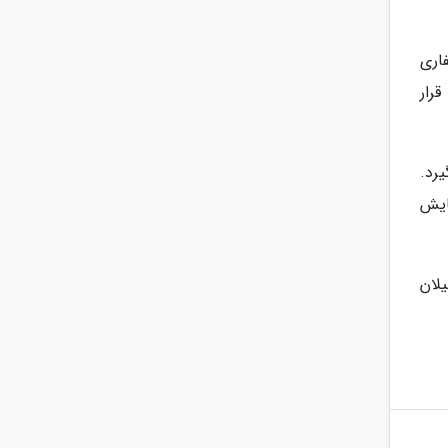
اری
رار
رد.
سایش
گیلان