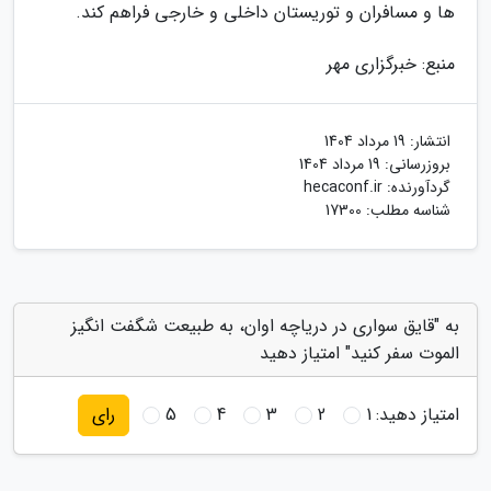
ها و مسافران و توریستان داخلی و خارجی فراهم کند.
منبع: خبرگزاری مهر
انتشار:
19 مرداد 1404
بروزرسانی:
19 مرداد 1404
گردآورنده:
hecaconf.ir
شناسه مطلب: 17300
به "قایق سواری در دریاچه اوان، به طبیعت شگفت انگیز
الموت سفر کنید" امتیاز دهید
امتیاز دهید:
1
2
3
4
5
رای