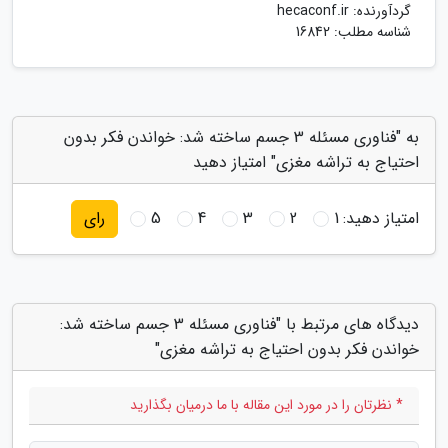
گردآورنده:
hecaconf.ir
شناسه مطلب: 16842
به "فناوری مسئله 3 جسم ساخته شد: خواندن فکر بدون
احتیاج به تراشه مغزی" امتیاز دهید
امتیاز دهید:
1
2
3
4
5
رای
دیدگاه های مرتبط با "فناوری مسئله 3 جسم ساخته شد:
خواندن فکر بدون احتیاج به تراشه مغزی"
* نظرتان را در مورد این مقاله با ما درمیان بگذارید