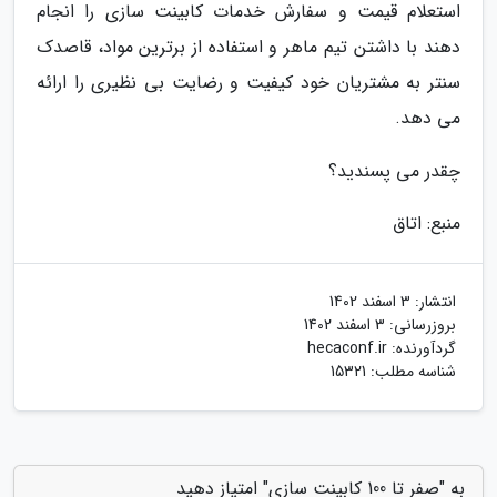
استعلام قیمت و سفارش خدمات کابینت سازی را انجام
دهند با داشتن تیم ماهر و استفاده از برترین مواد، قاصدک
سنتر به مشتریان خود کیفیت و رضایت بی نظیری را ارائه
می دهد.
چقدر می پسندید؟
منبع: اتاق
انتشار:
3 اسفند 1402
بروزرسانی:
3 اسفند 1402
گردآورنده:
hecaconf.ir
شناسه مطلب: 15321
به "صفر تا 100 کابینت سازی" امتیاز دهید