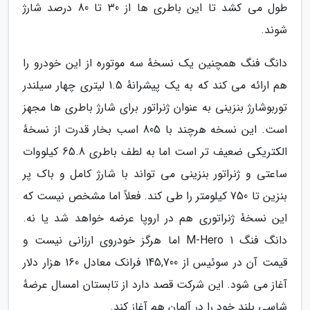
طول می کشد تا این باطری ها از 30 تا 80 درصد شارژ
شوند.
دانگ فنگ همچنین یک نسخهٔ سه موتوره از این خودرو را
هم ارائه می کند که به یک پیشرانهٔ 1.5 لیتری چهار سیلندر
توربوشارژ بنزینی به عنوان ژنراتور برای شارژ باطری ها مجهز
است. این نسخه هرچند با 805 اسب بخار قدرت از نسخهٔ
الکتریکی ضعیف تر است اما به لطف باطری 65.8 کیلووات
ساعتی و ژنراتور بنزینی می تواند با شارژ کامل و باک پر
بنزین تا 750 کیلومتر را طی کند. فعلاً اما مشخص نیست که
این نسخهٔ ژنراتوری هم در اروپا عرضه خواهد شد یا نه.
دانگ فنگ M-Hero 1 اما هرگز خودروی ارزانی نیست و
قیمت آن در سوئیس از 145,700 فرانک معادل 160 هزار دلار
آغاز می شود. این شرکت قصد دارد از تابستان امسال عرضهٔ
شاسی بلند خود را در آلمان هم آغاز کند.