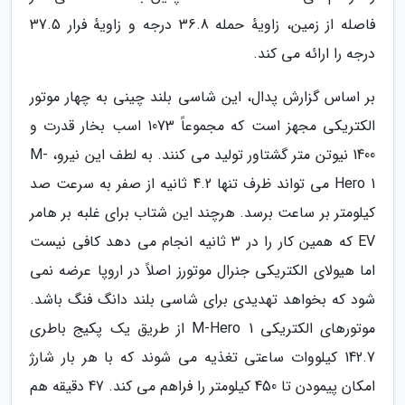
فاصله از زمین، زاویهٔ حمله 36.8 درجه و زاویهٔ فرار 37.5
درجه را ارائه می کند.
بر اساس گزارش پدال، این شاسی بلند چینی به چهار موتور
الکتریکی مجهز است که مجموعاً 1073 اسب بخار قدرت و
1400 نیوتن متر گشتاور تولید می کنند. به لطف این نیرو، M-
Hero 1 می تواند ظرف تنها 4.2 ثانیه از صفر به سرعت صد
کیلومتر بر ساعت برسد. هرچند این شتاب برای غلبه بر هامر
EV که همین کار را در 3 ثانیه انجام می دهد کافی نیست
اما هیولای الکتریکی جنرال موتورز اصلاً در اروپا عرضه نمی
شود که بخواهد تهدیدی برای شاسی بلند دانگ فنگ باشد.
موتورهای الکتریکی M-Hero 1 از طریق یک پکیج باطری
142.7 کیلووات ساعتی تغذیه می شوند که با هر بار شارژ
امکان پیمودن تا 450 کیلومتر را فراهم می کند. 47 دقیقه هم