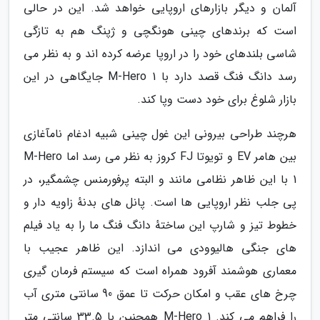
آلمان و دیگر بازارهای اروپایی خواهد شد. این در حالی
است که برندهای چینی هونگچی و ژپنگ هم به تازگی
شاسی بلندهای خود را در اروپا عرضه کرده اند و به نظر می
رسد دانگ فنگ قصد دارد با M-Hero 1 جایگاهی در این
بازار شلوغ برای خود دست وپا کند.
هرچند طراحی بیرونی این غول چینی شبیه ادغام نامآغازی
بین هامر EV و تویوتا FJ کروز به نظر می رسد اما M-Hero
1 با این ظاهر نظامی مانند و البته پرفورمنس چشمگیر، در
پی جلب نظر اروپایی ها است. پانل های بدنهٔ زاویه دار و
خطوط تیز و شارپ این ساختهٔ دانگ فنگ ما را به یاد فیلم
های جنگی هالیوودی می اندازد. این ظاهر عجیب با
معماری هوشمند آفرود همراه است که سیستم فرمان گیری
چرخ های عقب و امکان حرکت تا عمق 90 سانتی متری آب
را فراهم می کند. M-Hero 1 همچنین با 33.5 سانتی متر