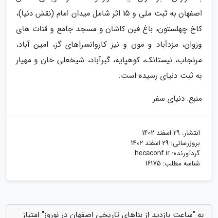
اصفهان به ثبت ملی و 15 اثر شامل میدان امام (نقش دنیا)،
کاخ چهلستون، باغ فین کاشان و مسجد جامع و قنات های
وزوان، مزدآباد و مون و نیز کاروانسراهای گز، امین آباد،
مرنجاب، نیستانک، کوهپایه، گبرآباد، شیخعلی خان و مهیار
به ثبت دنیای رسیده است.
منبع: دنیای سفر
انتشار:
29 اسفند 1402
بروزرسانی:
29 اسفند 1402
گردآورنده:
hecaconf.ir
شناسه مطلب: 16175
به "ساعت بازدید از بناهای تاریخی اصفهان در نوروز" امتیاز