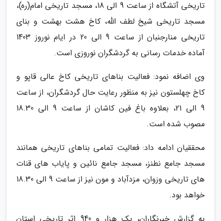
تاریخی آتشگاه از ساعت 9 الی 18، مسجد تاریخی امام(ره)،
مسجد تاریخی شیخ لطف الله، کاخ هشت بهشت و بنای
تاریخی منارجنبان از ساعت 9 الی 20 در ایام نوروز 1403
آماده خدمات رسانی به گردشگران نوروزی است.
وی اضافه نمود: فعالیت بناهای تاریخی کاخ عالی قاپو و
کاخ چهلستون نیز به منظور رعایت حال گردشگران، از ساعت
9 الی 21، بعلاوه باغ فین کاشان از ساعت 9 الی 18.30
مصوب شده است.
محققیان ادامه داد: فعالیت تمامی بناهای تاریخی همانند
مسجد جامع نطنز، مسجد جامع نائین و پایاب های قنات
های تاریخی وزوان، مزدآباد و مون نیز از ساعت 9 الی 18.30
خواهد بود.
به گزارش خبرنگاران، یک هزار و 940 اثر تاریخی استان