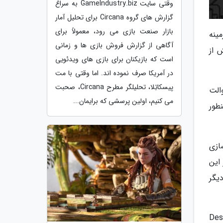
وقتی سایت GameIndustry.biz به سراغ
گزارش های گروه Circana برای تحلیل آمار
بازار صنعت بازی می رود، معمولاً برای
ینه
آگاهی از گزارش فروش بازی ها و زمانی
این بخش از
است که بازیکنان برای بازی های ویدئویی
در آمریکا صرف نموده اند. اما وقتی با مت
پیسکاتِلا، تحلیلگر مطرح Circana، صحبت
 از والت بوی (Vault Boy) است. والت
می کنیم، اولین پرسشی که برایمان...
طور
صی سازی
این
یگر
 5 دلار قیمت دارد. حال با توجه به اینکه این حالت در بخش Design