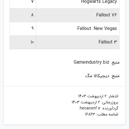
7
Hogwarts Legacy
8
Fallout 76
9
Fallout: New Vegas
10
Fallout 3
منبع: Gameindustry.biz
منبع: دیجیکالا مگ
انتشار:
2 اردیبهشت 1403
بروزرسانی:
2 اردیبهشت 1403
گردآورنده:
hecaconf.ir
شناسه مطلب: 16863