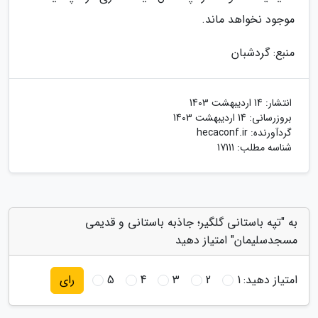
موجود نخواهد ماند.
منبع: گردشبان
انتشار:
14 اردیبهشت 1403
بروزرسانی:
14 اردیبهشت 1403
گردآورنده:
hecaconf.ir
شناسه مطلب: 17111
به "تپه باستانی گلگیر؛ جاذبه باستانی و قدیمی
مسجدسلیمان" امتیاز دهید
امتیاز دهید:
1
2
3
4
5
رای