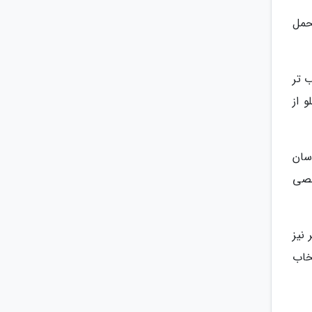
حمل
 تر
 از
سان
خصی
. در شهر نیز
تخاب