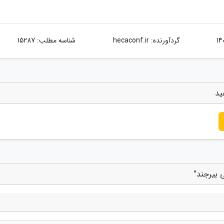
گردآورنده:
hecaconf.ir
شناسه مطلب: 15287
ید
 بیرجند"