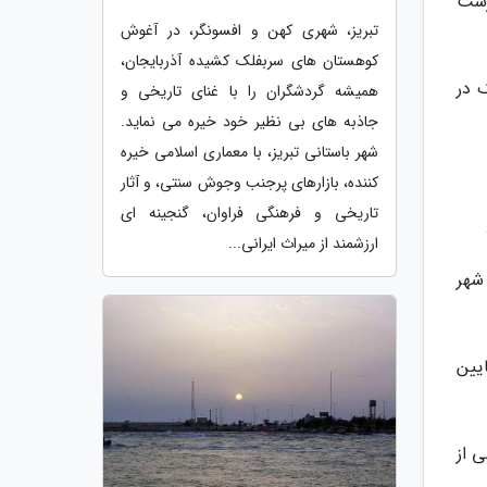
ازمان میراث فرهنگی با شماره 4816 در فهرست
تبریز، شهری کهن و افسونگر، در آغوش
کوهستان های سربفلک کشیده آذربایجان،
 در
همیشه گردشگران را با غنای تاریخی و
جاذبه های بی نظیر خود خیره می نماید.
شهر باستانی تبریز، با معماری اسلامی خیره
کننده، بازارهای پرجنب وجوش سنتی، و آثار
تاریخی و فرهنگی فراوان، گنجینه ای
ارزشمند از میراث ایرانی...
شهر
ایین
ی از