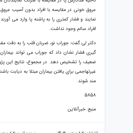
ناحیه متاتارس پا در مقایسه با شرکت نمایندگان سا
عروق خونی در مقایسه با افراد بدون آسیب عروق خ
نمایند و فشار کمتری را به پاشنه پا وارد می آورن
افراد سالم وجود نداشت.
دکتر لی گفت: جوراب نو، ضربان قلب را به دقت مقدار
گیری فشار نشان داد که جوراب می تواند بیماران 
ضعیف را تشخیص دهد. در مجموع، نتایج این پژو
غیرتهاجمی برای یافتن بیماران مبتلا به دیابت باشد 
مند شوند.
5858
منبع: خبرآنلاین
انتشار:
20 فروردین 1403
بروزرسانی:
20 فروردین 1403