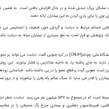
 یک مشکل بزرگ تبدیل شده و در حال افزایش یافتن است. به همین ع
ی را برای یاری کردن به این بیماران ارائه دهند.
ه رفتن ناسالم مرتبط با دیابت و گردش خون ضعیف را تشخیص می د
ژوهش نو قرار است به نفع بسیاری از بیماران مبتلا به دیابت باشد
دکتر کی هونگ لی(Ki Hong Lee) از بیمارستان دانشگاه ملی چونام(CNUH) در کره جنوبی گفت: دیابت می تواند بر
یل دارند به جای پاشنه پا، به ناحیه متاتارس پا فشار بیاورند. این روش
کن است عفونی گردد و قطع عضو را در پی داشته باشد. شناسایی زودهن
ماران را قادر می سازد تا سبک سالم راه رفتن را بیاموزند و از بروز م
از هر 10 نفر تقریبا یک نفر در سراسر دنیا به دیابت مبتلا است که در مجموع به 537 میلیون نفر می رسد. دیابت، 
لبی، فیبریلاسیون دهلیزی و بیماری سرخ رگ محیطی را در مقایسه