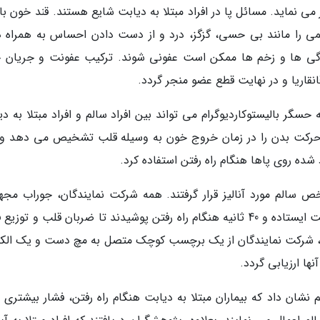
 می نماید. مسائل پا در افراد مبتلا به دیابت شایع هستند. قند خون بال
را مانند بی حسی، گزگز، درد و از دست دادن احساس به همراه دا
ی ها و زخم ها ممکن است عفونی شوند. ترکیب عفونت و جریان 
قاریا و در نهایت قطع عضو منجر گردد.
حسگر بالیستوکاردیوگرام می تواند بین افراد سالم و افراد مبتلا به د
ام، حرکت بدن را در زمان خروج خون به وسیله قلب تشخیص می دهد و
 شده روی پاها هنگام راه رفتن استفاده کرد.
 پژوهش، 20 بیمار مبتلا به دیابت و 20 شخص سالم مورد آنالیز قرار گرفتند. همه شرکت نمایندگان، جوراب م
حسگر بالیستوکاردیوگرام را به مدت 40 ثانیه در حالت ایستاده و 40 ثانیه هنگام راه رفتن پوشیدند تا ضربان قلب و تو
اب، شرکت نمایندگان از یک برچسب کوچک متصل به مچ دست و یک الکت
ها ارزیابی گردد.
 نشان داد که بیماران مبتلا به دیابت هنگام راه رفتن، فشار بیشتری ر