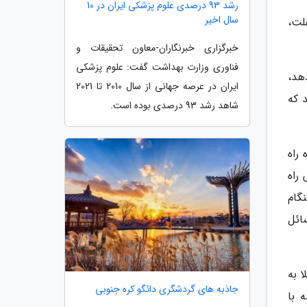
رشد 93 درصدی علوم پزشکی ایران در 10
سال اخیر
لت،
خبرگزاری خبرنگاران-معاون تحقیقات و
فناوری وزارت بهداشت گفت: علوم پزشکی
هد،
ایران در عرصه جهانی از سال 2010 تا 2021
 که
شاهد رشد 93 درصدی بوده است.
 نحوه راه
 راه
گام
سائل
خطر ابتلا به
جاذبه های گردشگری دائگو کره جنوبی
 با