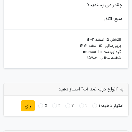
چقدر می پسندید؟
منبع: اتاق
انتشار:
15 اسفند 1402
بروزرسانی:
15 اسفند 1402
گردآورنده:
hecaconf.ir
شناسه مطلب: 15705
به "انواع درب ضد آب" امتیاز دهید
امتیاز دهید:
1
2
3
4
5
رای