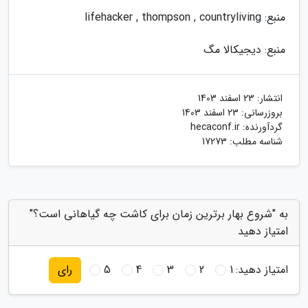
منبع: lifehacker , thompson , countryliving
منبع: دیجیکالا مگ
انتشار:
23 اسفند 1403
بروزرسانی:
23 اسفند 1403
گردآورنده:
hecaconf.ir
شناسه مطلب: 17273
به "شروع بهار برترین زمان برای کاشت چه گیاهانی است؟"
امتیاز دهید
امتیاز دهید:
1
2
3
4
5
رای