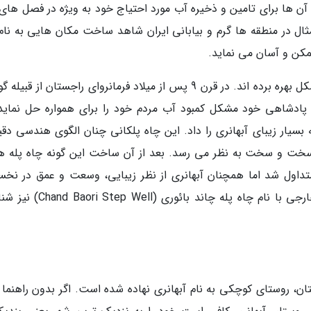
آن ها برای تامین و ذخیره آب مورد احتیاج خود به ویژه در فصل های 
مثال در منطقه ها گرم و بیابانی ایران شاهد ساخت مکان هایی به نام
مکن و آسان می نماید.
مردم هندوستان از چاه پله ها برای برطرف این مشکل بهره برده اند. در قرن 9 پس از میلاد فرمانروای راجستان از قب
ن پادشاهی خود مشکل کمبود آب مردم خود را برای همواره حل نماید؛
سیار زیبای آبهانری را داد. این چاه پلکانی چنان الگوی هندسی دقی
 سخت و سخت به نظر می رسد. بعد از آن ساخت این گونه چاه پله ها
تداول شد اما همچنان آبهانری از نظر زیبایی، وسعت و عمق در نخس
جایگاه قرار داشت. این جاذبه جهانگردی در تور خارجی با نام چاه پله چاند بائو
جستان، روستای کوچکی به نام آبهانری نهاده شده است. اگر بدون راهنما