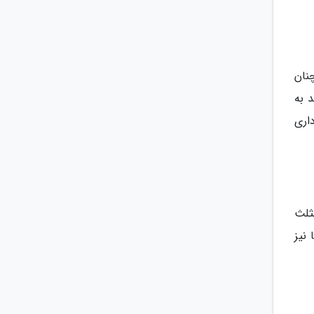
نان
 به
یشن فیلم برداری
ثلث
نیز