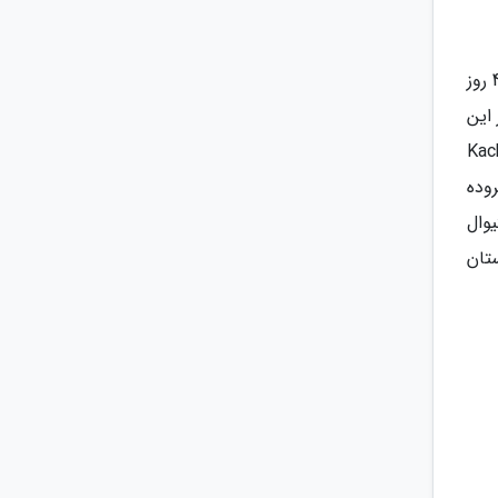
هر ساله در ماه های سپتامبر یا اکتبر به منظور معرفی فرهنگ و آثار تاریخی این منطقه، روستای کوچک آبهانری به مدت 4 روز
 این
K) - پایکوبی کچی قدی (Kachhi Ghodi
سروده
وال
تان