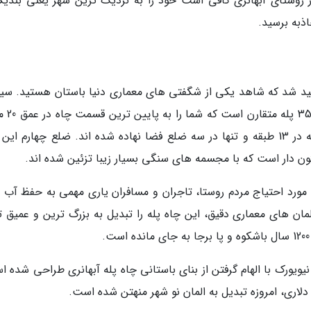
 روستای آبهانری کافی است خود را به نزدیک ترین شهر یعنی بندیک
هید شد که شاهد یکی از شگفتی های معماری دنیا باستان هستید. سی
آبرسانی آبهانری فضای مربعی شکل 
زمین راهنمایی می نماید. این پلکان های دو طرفه در 13 طبقه و تنها در سه ضلع فضا نهاده شده اند. ضلع چهارم 
ون دار است که با مجسمه های سنگی بسیار زیبا تزئین شده اند.
ب مورد احتیاج مردم روستا، تاجران و مسافران یاری مهمی به حفظ آب 
لمان های معماری دقیق، این چاه پله را تبدیل به بزرگ ترین و عمیق ت
ی معتقد هستند ساختمان THE VESSEL در نیویورک با الهام گرفتن از بنای باستانی چاه پله آبهانری طراحی شد