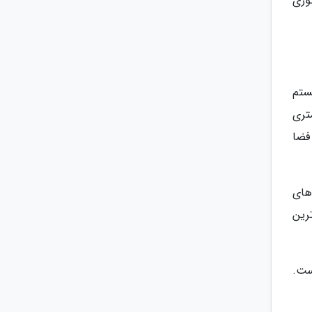
وری
ستم
با ترکیبی از 3500 پله متقارن است که شما را به پایین ترین قسمت چاه در عمق 20 متری
این فضا
های
رین
ه است.