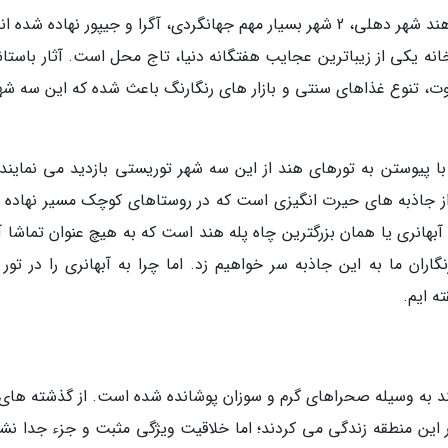
تنها در فاصله ای کم تر از 300 کیلومتر با مرکز بزرگ هند شهر دهلی، 2 شهر بسیار مهم جهانگردی، آگرا و جیپور نهاده ش
 یکی از زیباترین عجایب هفتگانه دنیا، تاج محل است. آثار باستان
 تنوع غذاهای سنتی و بازار های رنگارنگ باعث شده که این سه شهر
ا با پیوستن به تورهای هند از این سه شهر توریستی بازدید می نمایند؛
 از جاذبه های حیرت انگیزی است که در روستاهای کوچک مسیر نهاده 
بهانری یا همان بزرگترین چاه پله هند است که به هیچ عنوان تماشا آن
اران ما به این جاذبه سر خواهیم زد. اما چرا به آبهانری را در تور 
ته ایم.
ربی هند به وسیله صحراهای گرم و سوزان پوشانده شده است. از گذشته های
این منطقه زندگی می کردند؛ اما خلاقیت ویژگی مثبت و جزء جدا نش