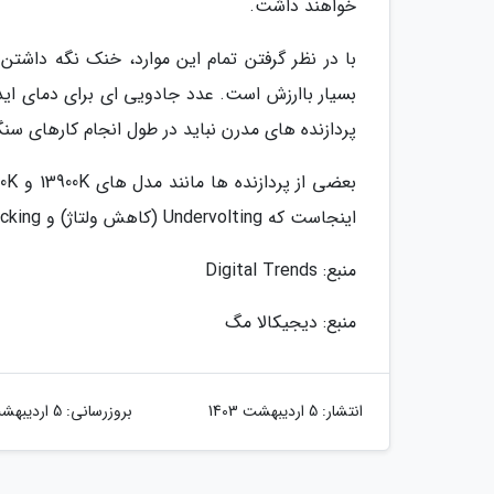
خواهند داشت.
با در نظر گرفتن تمام این موارد، خنک نگه داشتن 
بسیار باارزش است. عدد جادویی ای برای دمای ایده 
پردازنده های مدرن نباید در طول انجام کارهای سنگین و معمولی،
اینجاست که Undervolting (کاهش ولتاژ) و Underclocking (کاهش فرکانس) می توانند نقش مهمی ایفا کنند.
منبع: Digital Trends
منبع: دیجیکالا مگ
انتشار:
5 اردیبهشت 1403
بروزرسانی:
5 اردیبهشت 1403