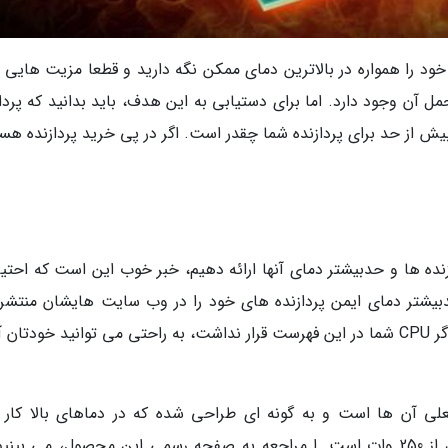
ود را همواره در بالاترین دمای ممکن نگه دارید و قطعا مزیت هایی ب
 آن وجود دارد. اما برای دستیابی به این هدف، باید بدانید که پرداز
 بیش از حد برای پردازنده شما چقدر است. اگر در پی خرید پردازنده هس
زنده ها و حدبیشتر دمای آنها ارائه دهیم، خبر خوب این است که احتی
ن کار نیست. هر دو شرکت AMD و Intel حدبیشتر دمای ایمن پردازنده های خود را در وب سایت هایشان منت
کنند، بنابراین می توانیم به چند نمونه نگاه کنیم و اگر CPU شما در این فهرست قرار نداشت، به راحتی می توانید خودتا
 اینتل، پرچمدار فعلی آن ها است و به گونه ای طراحی شده که در دماهای بالا کار 
حدبیشتر توان مصرف آن حین فشار سنگین، بیش از 250 وات است. ا مراجعه به صفحه رسمی این محصول، می بی