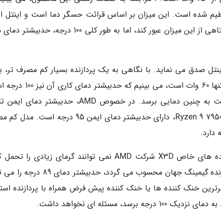
1 درجه سانتی گراد تنظیم شده است. این میزان بر اساس قرائت حسگر دما است و اینتل ا
می نماید که ممکن است برای مدت زمان بسیار کوتاهی از این میزان عبور کند، اما به طور کلی 100 درجه، 
اینتل صدق می نماید. با نگاهی به یک پردازنده بسیار کم مصرف تر، ی
Core i3-12100 که توان حرارتی طراحی (TDP) آن تنها 60 وات است، می بینیم که
هرچند حتی با یک خنک کننده معمولی، بعید است به چنین دمایی برسد. در خصوص AMD، حدبیشتر دم
مشابه است. پرچمدار 16 هسته ای آن ها، یعنی Ryzen 9 7950X، دارای حدبیشتر دمای ایمن 95 درجه 
با این حال، باید به این نکته توجه کرد که پردازنده های خاص X3D شرکت AMD نمی توانند گرمای زیادی را
7800X3D که در زمان نگارش این متن برترین پردازنده گیمینگ جهان محسوب می گردد، حدبیشت
 برترین خنک کننده ها یا خنک کننده پیش فرض همراه با پردازنده استف
د، مسئله ای نخواهد داشت.