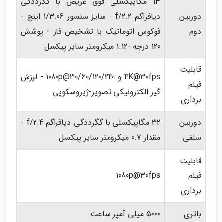
13 مگاپیکسلی فوق عریض با گگرددگی
دوربین
دیافراگم f/2.2 - سایز سنسور 1/3.06 اینچ -
دوم
فوکوس اتوماتیک با تشخیص فاز - پوشش
120 درجه -1.12 میکرومتر سایز پیکسل
قابلیت
4K@30fps و 1080p@30/60/120/240 - لرزش
فیلم
گیر الکترونیکی تصویر-ژیروسکوپی
برداری
دوربین
32 مگاپیکسلی با گگرددگی دیافراگم f/2.4 -
سلفی
مقدار 0.7 میکرومتر سایز پیکسل
قابلیت
فیلم
1080p@30fps
برداری
باتری
5000 میلی آمپر ساعت