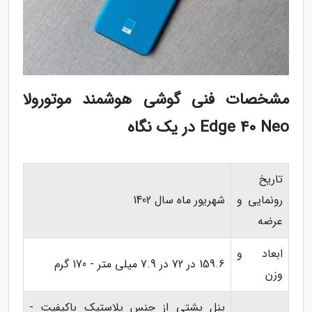
مشخصات فنی گوشی هوشمند موتورولا
Edge 40 Neo در یک نگاه
تاریخ
رونمایی و
شهریور ماه سال 1402
عرضه
ابعاد و
159.6 در 72 در 7.9 میلی متر - 170 گرم
وزن
پنل پشتی از جنس پلاستیک باکیفیت -