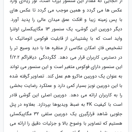
از آنجایی که مقدار این سنسور بزرگ است، نور زیادی وارد
عکس ها می گردد و همین موجب می گردد تا عکس های
با پس زمینه زیبا و افکت عمق میدان عالی را پدید آورد.
دیگر دوربین این گوشی، یک سنسور 13 مگاپیکسلی اولترا
واید است که با پشتیبانی از قابلیت فوکوس اتوماتیک با
تشخیص فاز، امکان عکاسی از منظره ها با دید وسیع تر را
در دسترس کاربران قرار می دهد. گگرددگی دیافراگم f/2.2
این سنسور دارای فوکوس متغیر است و این سنسور می تواند
به عنوان یک دوربین ماکرو هم عمل کند. تصاویر گرفته شده
با این دوربین نویز بسیار کمی دارد و عملکرد رضایت بخشی
را به کاربران ارائه می دهد. دوربین اصلی این گوشی قادر
است با کیفیت 4K به ضبط ویدیوها بپردازد. بعلاوه در پنل
جلویی شاهد قرارگیری یک دوربین سلفی 32 مگاپیکسلی
هستیم که تصاویر با وضوح بالا و جزئیات دقیق را ارائه می