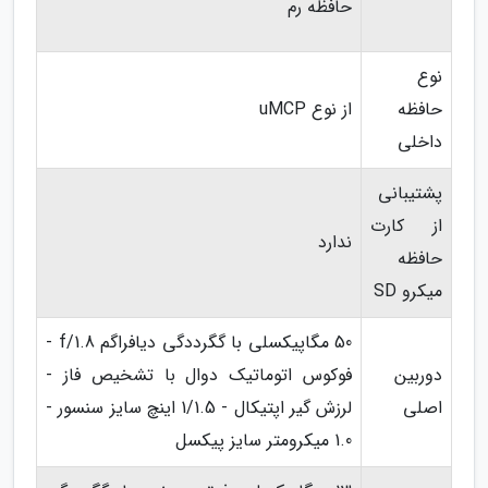
حافظه رم
نوع
حافظه
از نوع uMCP
داخلی
پشتیبانی
از کارت
ندارد
حافظه
میکرو SD
50 مگاپیکسلی با گگرددگی دیافراگم f/1.8 -
دوربین
فوکوس اتوماتیک دوال با تشخیص فاز -
اصلی
لرزش گیر اپتیکال - 1/1.5 اینچ سایز سنسور -
1.0 میکرومتر سایز پیکسل