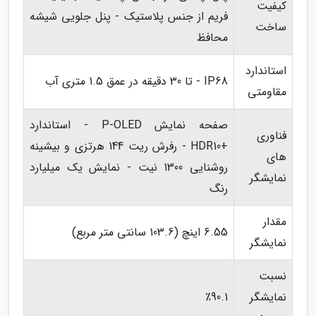
کیفیت
فریم از جنس پلاستیک - پنل جلویی شیشه
ساخت
محافظ
استاندارد
IP68 - تا 30 دقیقه در عمق 1.5 متری آب
مقاومتی
صفحه نمایش P-OLED - استاندارد
فناوری
+HDR10 - رفرش ریت 144 هرتزی و بیشینه
های
روشنایی 1300 نیت - نمایش یک میلیارد
نمایشگر
رنگ
مقدار
6.55 اینچ (103.6 سانتی متر مربع)
نمایشگر
نسبت
نمایشگر
٪90.1