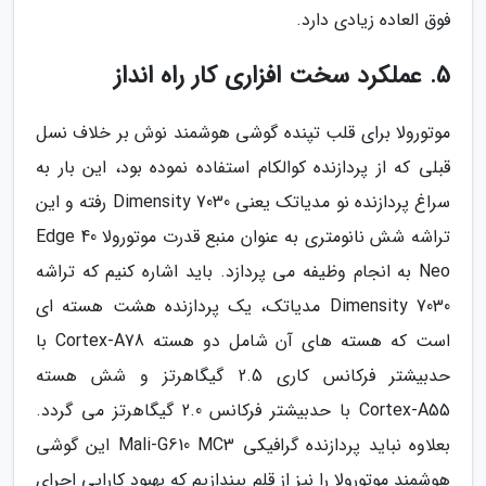
فوق العاده زیادی دارد.
5. عملکرد سخت افزاری کار راه انداز
موتورولا برای قلب تپنده گوشی هوشمند نوش بر خلاف نسل
قبلی که از پردازنده کوالکام استفاده نموده بود، این بار به
سراغ پردازنده نو مدیاتک یعنی Dimensity 7030 رفته و این
تراشه شش نانومتری به عنوان منبع قدرت موتورولا Edge 40
Neo به انجام وظیفه می پردازد. باید اشاره کنیم که تراشه
Dimensity 7030 مدیاتک، یک پردازنده هشت هسته ای
است که هسته های آن شامل دو هسته Cortex-A78 با
حدبیشتر فرکانس کاری 2.5 گیگاهرتز و شش هسته
Cortex-A55 با حدبیشتر فرکانس 2.0 گیگاهرتز می گردد.
بعلاوه نباید پردازنده گرافیکی Mali-G610 MC3 این گوشی
هوشمند موتورولا را نیز از قلم بیندازیم که بهبود کارایی اجرای