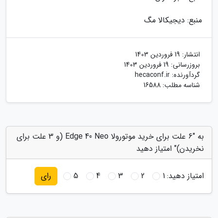
منبع: دیجیکالا مگ
انتشار:
19 فروردین 1403
بروزرسانی:
19 فروردین 1403
گردآورنده:
hecaconf.ir
شناسه مطلب: 16588
به "6 علت برای خرید موتورولا Edge 40 Neo (و 3 علت برای
نخریدن)" امتیاز دهید
امتیاز دهید:
1
2
3
4
5
رای