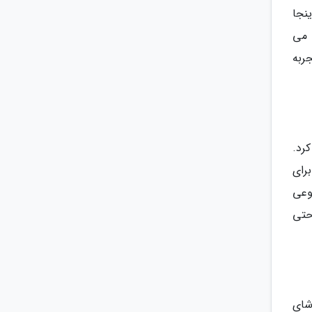
نجا
 می
ربه
رد.
برای
وعی
حتی
شای