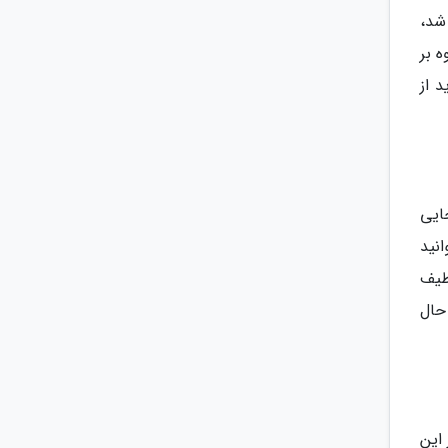
امی که برج خلیفه در سال 2010 ساخته شد،
 بر
 از
ایی
نید
طیف
حال
این