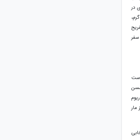
 در
رم،
ریح
سفر
است
مسن
یوم
مار
ابی