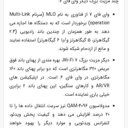
چند مزیت بزرگ دیگر وای فای 7:
وای فای 7 از فناوری به نام MLO (سرنام Multi-Link
operation) برخوردار است که به دستگاه ها اجازه می
دهد به طور همزمان از چندین باند رادیویی (2.4
گیگاهرتز، 5 گیگاهرتز و/یا 6 گیگاهرتز) استفاده نمایند
و مانع از ازدحام شبکه شوند.
دیگر مزیت بزرگ Wi-Fi 7، بهره مندی از پهنای باند فوق
عریض 320 مگاهرتزی است که دو برابر پهنای باند 160
مگاهرتزی در وای فای 6 است. در اپلیکیشن های
AR/VR و کارهای سنگین، این پهنای باند 2 برابری
خیلی یاری نماینده است.
مدولاسیون 4096-QAM نیز سرعت انتقال داده ها را تا
20 درصد افزایش می دهد و کیفیت پخش ویدئو،
کنفرانس ویدئویی و موارد دیگر را بهبود خواهد