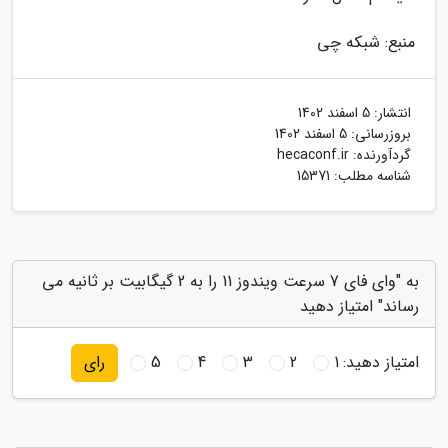
منبع: شبکه چی
انتشار:
5 اسفند 1402
بروزرسانی:
5 اسفند 1402
گردآورنده:
hecaconf.ir
شناسه مطلب: 15371
به "وای فای 7 سرعت ویندوز 11 را به 2 گیگابیت بر ثانیه می
رساند" امتیاز دهید
امتیاز دهید:
1
2
3
4
5
رای