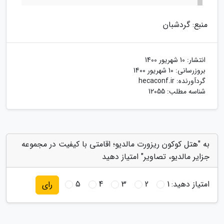
منبع: گردشبان
انتشار:
10 شهریور 1400
بروزرسانی:
10 شهریور 1400
گردآورنده:
hecaconf.ir
شناسه مطلب: 12055
به "هتل کوکون ریزورت مالدیو؛ اقامتی با کیفیت در مجموعه
جزایر مالدیو، تصاویر" امتیاز دهید
امتیاز دهید:
1
2
3
4
5
رای