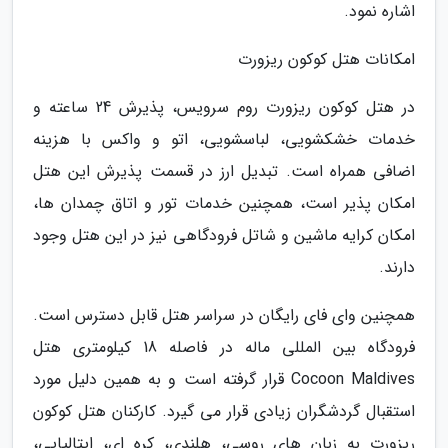
اشاره نمود.
امکانات هتل کوکون ریزورت
در هتل کوکون ریزورت روم سرویس، پذیرش 24 ساعته و
خدمات خشکشویی، لباسشویی، اتو و واکس با هزینه
اضافی همراه است. تبدیل ارز در قسمت پذیرش این هتل
امکان پذیر است، همچنین خدمات تور و اتاق چمدان ها،
امکان کرایه ماشین و شاتل فرودگاهی نیز در این هتل وجود
دارند.
همچنین وای فای رایگان در سراسر هتل قابل دسترس است.
فرودگاه بین المللی ماله در فاصله 18 کیلومتری هتل
Cocoon Maldives قرار گرفته است و به همین دلیل مورد
استقبال گردشگران زیادی قرار می گیرد. کارکنان هتل کوکون
ریزورت به زبان های روسی، هلندی، کره ای، ایتالیایی،