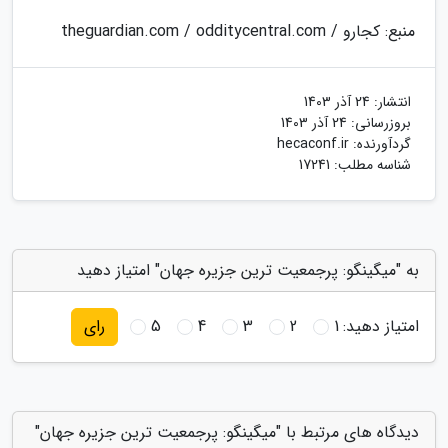
منبع: کجارو / theguardian.com / odditycentral.com
انتشار:
24 آذر 1403
بروزرسانی:
24 آذر 1403
گردآورنده:
hecaconf.ir
شناسه مطلب: 17241
به "میگینگو: پرجمعیت ترین جزیره جهان" امتیاز دهید
امتیاز دهید:
1
2
3
4
5
رای
دیدگاه های مرتبط با "میگینگو: پرجمعیت ترین جزیره جهان"