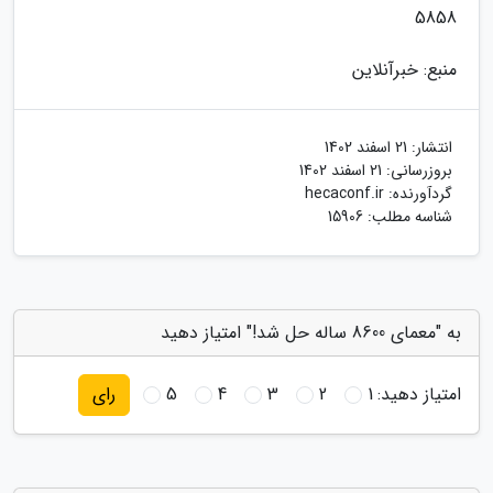
5858
منبع: خبرآنلاین
انتشار:
21 اسفند 1402
بروزرسانی:
21 اسفند 1402
گردآورنده:
hecaconf.ir
شناسه مطلب: 15906
به "معمای 8600 ساله حل شد!" امتیاز دهید
امتیاز دهید:
1
2
3
4
5
رای