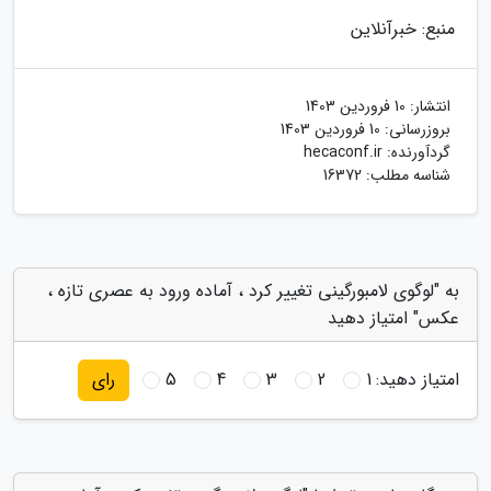
منبع: خبرآنلاین
انتشار:
10 فروردین 1403
بروزرسانی:
10 فروردین 1403
گردآورنده:
hecaconf.ir
شناسه مطلب: 16372
به "لوگوی لامبورگینی تغییر کرد ، آماده ورود به عصری تازه ،
عکس" امتیاز دهید
امتیاز دهید:
1
2
3
4
5
رای