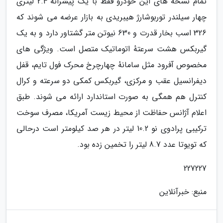
تمام نسخه های این خودرو فقط با یک پیشرانهٔ 2.4 لیتری
چهار سیلندر توربوشارژ هیبریدی به بازار عرضه می شوند که
326 اسب بخار قدرت و 630 نیوتن متر گشتاور دارد و به یک
گیربکس هشت سرعتهٔ اتوماتیک متصل است. ویژگی های
مخصوص آفرود مثل سامانهٔ چهارچرخ محرک فول تایم، قفل
دیفرانسیل عقب و مرکزی، گیربکس کمکی دو سرعته و کرال
کنترل هم همگی به صورت استاندارد ارائه می شوند. طبق
اعلام آژانس حفاظت از محیط زیست آمریکا، مصرف سوخت
ترکیبی پرادوی نو 10.2 لیتر در هر صد کیلومتر است درحالی
که تویوتا عدد 8.7 لیتر را تخمین زده بود.
227227
منبع: خبرآنلاین