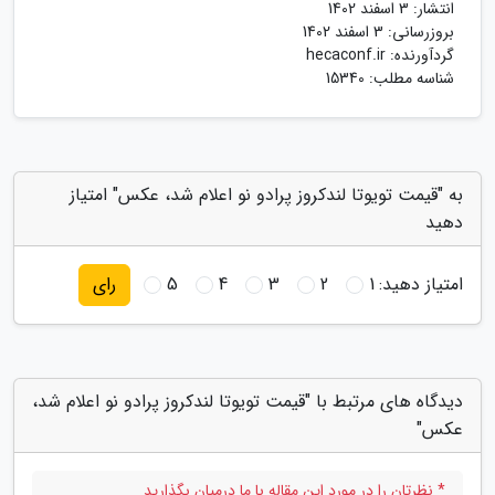
انتشار:
3 اسفند 1402
بروزرسانی:
3 اسفند 1402
گردآورنده:
hecaconf.ir
شناسه مطلب: 15340
به "قیمت تویوتا لندکروز پرادو نو اعلام شد، عکس" امتیاز
دهید
امتیاز دهید:
1
2
3
4
5
رای
دیدگاه های مرتبط با "قیمت تویوتا لندکروز پرادو نو اعلام شد،
عکس"
* نظرتان را در مورد این مقاله با ما درمیان بگذارید