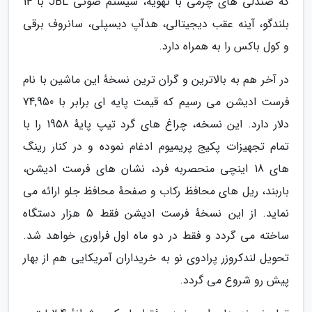
که صندلی های چرمی با تهویه، سیستم صوتی JBL با 14
بلندگو، آینه عقب دیجیتالی، هدآپ دیسپلی، سانروف برقی
و کول باکس را به همراه دارد.
در آخر هم به بالاترین و گران ترین نسخهٔ این ماشین با نام
فرست ادیشن می رسیم که قیمت پایه ای برابر با 74,950
دلار دارد. این نسخه، چراغ های گرد تیپ پایهٔ 1958 را با
تمام تجهیزات پکیج پریمیوم ادغام نموده و در کنار رینگ
های 18 اینچی منحصربه فرد، نشان های فرست ادیشن،
باربند، ریل های محافظ رکاب و صفحهٔ محافظ جلو ارائه می
نماید. از این نسخهٔ فرست ادیشن فقط 5 هزار دستگاه
ساخته می گردد و فقط در دو ماه اول فراوری خواهد شد.
تحویل لندکروزر پرادوی نو به خریداران آمریکایی هم از بهار
پیش رو شروع می گردد.