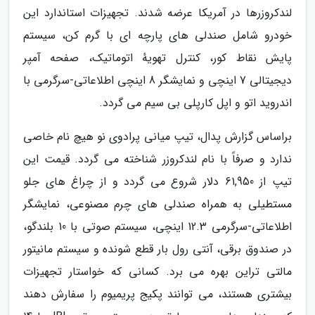
لندکروزرها در آمریکا عرضه شدند. تجهیزات استاندارد این
خودرو شامل صندلی های پارچه ای با گرم کن، سیستم
پایش نقاط کور، کنترل تهویهٔ اتوماتیک، صفحه آمپر
دیجیتالی 7 اینچی و نمایشگر 8 اینچی اطلاعاتی-سرگرمی با
اندروید اتو و اپل کارپلی بی سیم می گردد.
براساس گزارش پدال، تیپ میانی پرادوی نو هیچ نام خاصی
ندارد و صرفاً با نام لندکروزر شناخته می گردد. قیمت این
تیپ از 61,950 دلار شروع می گردد و از چراغ های جلو
مستطیلی به همراه صندلی های چرم مصنوعی، نمایشگر
اطلاعاتی-سرگرمی 12.3 اینچی، سیستم صوتی با 10 بلندگو،
در صندوق برقی، آنتی رول بار قطع شونده و سیستم مانیتور
مالتی تراین بهره می برد. کسانی که خواستار تجهیزات
بیشتری هستند، می توانند پکیج پریمیوم را سفارش دهند