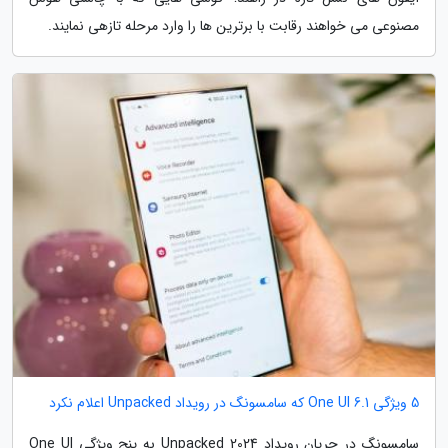
مصنوعی می خواهند رقابت با برترین ها را وارد مرحله تازهی نمایند.
5 ویژگی One UI 6.1 که سامسونگ در رویداد Unpacked اعلام نکرد
سامسونگ در جریان رویداد Unpacked 2024 به پنج ویژگی One UI