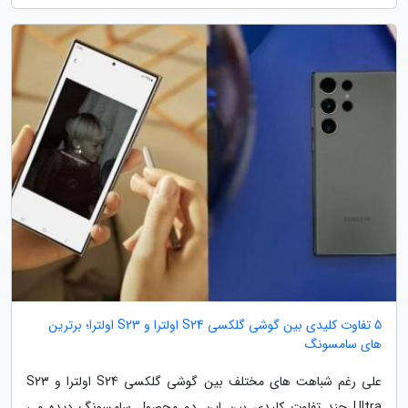
5 تفاوت کلیدی بین گوشی گلکسی S24 اولترا و S23 اولترا؛ برترین
های سامسونگ
علی رغم شباهت های مختلف بین گوشی گلکسی S24 اولترا و S23
Ultra چند تفاوت کلیدی بین این دو محصول سامسونگ دیده می