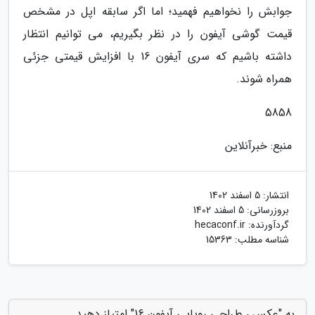
جوابش را نخواهیم فهمید؛ اما اگر سابقه اپل در مشخص
قیمت گوشی آیفون را در نظر بگیریم، می توانیم انتظار
داشته باشیم که سری آیفون 16 با افزایش قیمتی جزئی
همراه شوند.
5858
منبع: خبرآنلاین
انتشار:
5 اسفند 1402
بروزرسانی:
5 اسفند 1402
گردآورنده:
hecaconf.ir
شناسه مطلب: 15363
به "عکس ، طراحی رویایی آیفون 16" امتیاز دهید