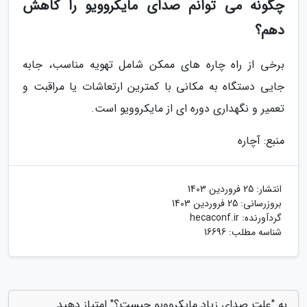
چگونه می توانم صدای مایکروویو را کاهش
دهم؟
برخی از راه چاره های ممکن شامل تهویه مناسب، جابه
جایی دستگاه به مکانی با کمترین ارتعاشات یا مراقبت و
تعمیر و نگهداری دوره ای از مایکروویو است.
منبع: آچاره
انتشار:
25 فروردین 1403
بروزرسانی:
25 فروردین 1403
گردآورنده:
hecaconf.ir
شناسه مطلب: 16696
به "علت صدای زیاد مایکروویو چیست؟" امتیاز دهید