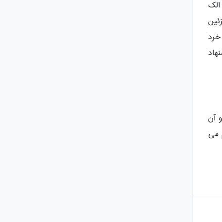
الک
ئین
خرد
هاد
 آن
 می