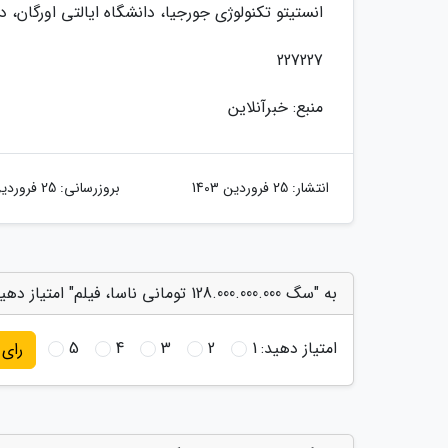
انستیتو تکنولوژی جورجیا، دانشگاه ایالتی اورگان، 
227227
منبع: خبرآنلاین
انتشار:
25 فروردین 1403
بروزرسانی:
25 فروردین 1403
به "سگ 128.000.000.000 تومانی ناسا، فیلم" امتیاز دهید
امتیاز دهید:
1
2
3
4
5
رای