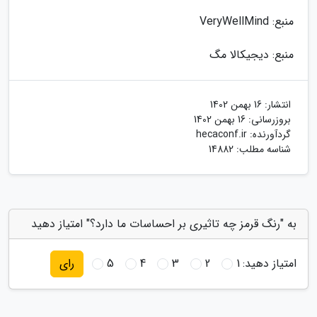
منبع: VeryWellMind
منبع: دیجیکالا مگ
انتشار:
16 بهمن 1402
بروزرسانی:
16 بهمن 1402
گردآورنده:
hecaconf.ir
شناسه مطلب: 14882
به "رنگ قرمز چه تاثیری بر احساسات ما دارد؟" امتیاز دهید
امتیاز دهید:
1
2
3
4
5
رای